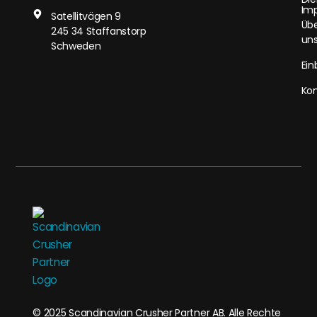
Im
Satellitvägen 9
Üb
245 34 Staffanstorp
un
Schweden
Ein
Kon
© 2025 Scandinavian Crusher Partner AB. Alle Rechte