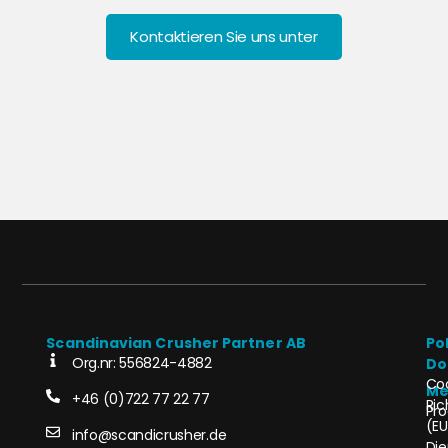
Kontaktieren Sie uns unter
Scandinavian Crusher Partner AB
Po
Org.nr: 556824-4882
Do
Co
Me
+46 (0)722 77 22 77
Ric
Pro
(EU
info@scandicrusher.de
Die