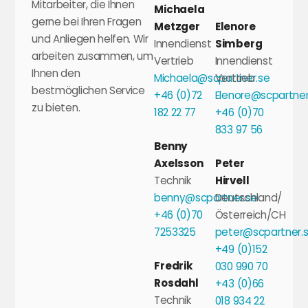
Mitarbeiter, die Ihnen
Michaela
gerne bei Ihren Fragen
Metzger
Elenore
und Anliegen helfen. Wir
Innendienst
Simberg
arbeiten zusammen, um
Vertrieb
Innendienst
Ihnen den
Michaela@scpartner.se
Vertrieb
bestmöglichen Service
+46 (0)72
Elenore@scpartner
zu bieten.
182 22 77
+46 (0)70
833 97 56
Benny
Axelsson
Peter
Technik
Hirvell
benny@scpartner.se
Deutschland/
+46 (0)70
Österreich/CH
7253325
peter@scpartner.
+49 (0)152
Fredrik
030 990 70
Rosdahl
+43 (0)66
Technik
018 934 22