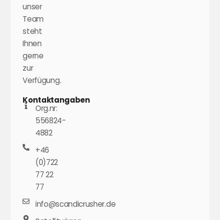
unser
Team
steht
Ihnen
gerne
zur
Verfügung.
Kontaktangaben
Org.nr:
556824-
4882
+46
(0)722
77 22
77
info@scandicrusher.de