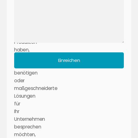
ob
Sie
Fragen
zu
unseren
Produkten
haben,
technische
Einreichen
Unterstützung
benötigen
oder
maßgeschneiderte
Lösungen
für
Ihr
Unternehmen
besprechen
möchten,