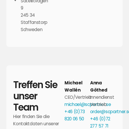
Satellitvägen
9
245 34
Staffanstorp
Schweden
Treffen Sie
Michael
Anna
Wallén
Göthed
unser
CEO/Vertrieb
Innendienst
Team
michael@scpartner.se
Vertrieb
+46 (0)73
order@scpartner.
Hier finden Sie die
820 06 50
+46 (0)72
Kontaktdaten unserer
277 57 71