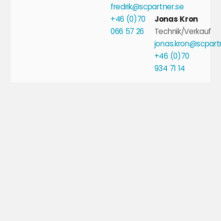
fredrik@scpartner.se
+46 (0)70
Jonas Kron
066 57 26
Technik/Verkauf
jonas.kron@scpart
+46 (0)70
934 71 14
Scandinavian Crusher Partner AB
Po
Org.nr: 556824-4882
Do
Co