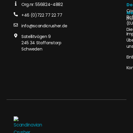
Org.nr: 556824-4882
Do
Co
Me
+46 (0)722 77 22 77
Ric
Pro
(EU
info@scandicrusher.de
Die
Im
Satellitvägen 9
Üb
245 34 Staffanstorp
un
Schweden
Ein
Kon