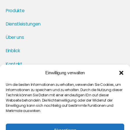
Produkte
Dienstleistungen
Über uns
Einblick
Kontakt
Einwilligung verwalten
Politisches Dokument
Um die besten Informationen zu erhalten, verwenden Sie Cookies, um
Informationen zu speichern und zu erhalten. Durch die Nutzung dieser
Cookie-Richtlinie (EU)
Technik können Sie Daten mit einer eindeutigen ID:n auf dieser
Webseite behandeln. Die Nichteinwilligung oder der Widerruf der
Einwilligung kann sich nachteilig auf bestimmte Funktionen und
Impressum
Merkmale auswirken.