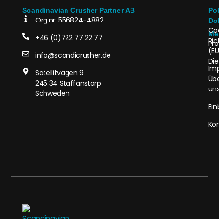
Scandinavian Crusher Partner AB
Pol
Org.nr: 556824-4882
Do
Co
Me
+46 (0)722 77 22 77
Ric
Pro
(EU
info@scandicrusher.de
Die
Im
Satellitvägen 9
Üb
245 34 Staffanstorp
un
Schweden
Ein
Kon