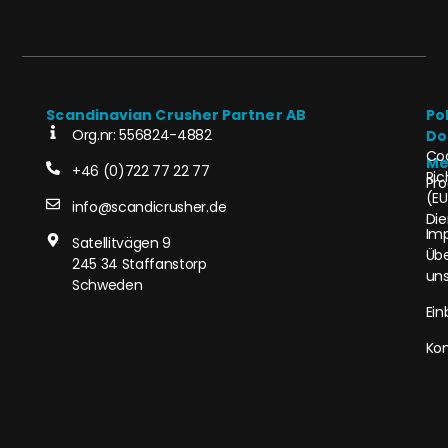
Scandinavian Crusher Partner AB
Po
Org.nr: 556824-4882
Do
Co
Me
+46 (0)722 77 22 77
Ric
Pro
(EU
info@scandicrusher.de
Die
Im
Satellitvägen 9
Üb
245 34 Staffanstorp
un
Schweden
Ein
Kon