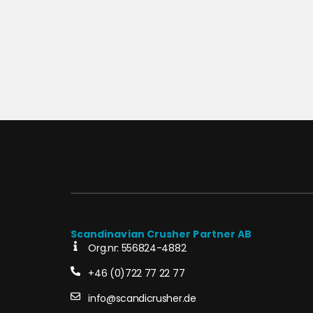
Scandinavian Crusher Partner AB
Org.nr: 556824-4882
+46 (0)722 77 22 77
info@scandicrusher.de