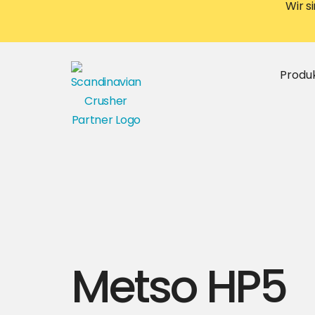
Wir s
Produ
Metso HP5