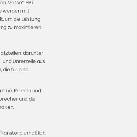
 den Metso* HP5
e werden mit
, um die Leistung
ng zu maximieren.
atzteilen, darunter
 und Unterteile aus
die für eine
triebe, Riemen und
brecher und die
halten.
ffanstorp erhältlich,