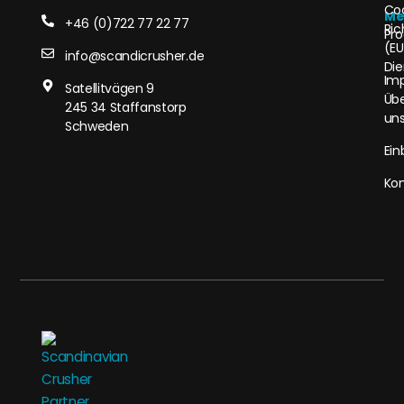
Co
Me
+46 (0)722 77 22 77
Ric
Pro
(EU
info@scandicrusher.de
Die
Im
Satellitvägen 9
Üb
245 34 Staffanstorp
un
Schweden
Ein
Kon