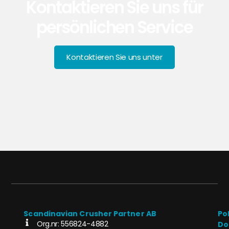
Kontaktieren Sie uns für
persönlichen Service
Kontaktieren Sie uns unter
Scandinavian Crusher Partner AB
Po
Org.nr: 556824-4882
Do