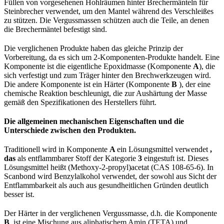
Füllen von vorgesehenen Hohlräumen hinter Brechermänteln für
Steinbrecher verwendet, um den Mantel während des Verschleißes
zu stützen. Die Vergussmassen schützen auch die Teile, an denen
die Brechermäntel befestigt sind.
Die verglichenen Produkte haben das gleiche Prinzip der
Vorbereitung, da es sich um 2-Komponenten-Produkte handelt. Eine
Komponente ist die eigentliche Epoxidmasse (Komponente
A
), die
sich verfestigt und zum Träger hinter den Brechwerkzeugen wird.
Die andere Komponente ist ein Härter (Komponente
B
), der eine
chemische Reaktion beschleunigt, die zur Aushärtung der Masse
gemäß den Spezifikationen des Herstellers führt.
Die allgemeinen mechanischen Eigenschaften und die
Unterschiede zwischen den Produkten.
Traditionell wird in Komponente
A
ein Lösungsmittel verwendet
,
das
als entflammbarer Stoff der Kategorie
3
eingestuft ist. Dieses
Lösungsmittel heißt (Methoxy-2-propyl)acetat (CAS 108-65-6). In
Scanbond wird Benzylalkohol verwendet, der sowohl aus Sicht der
Entflammbarkeit als auch aus gesundheitlichen Gründen deutlich
besser ist.
Der Härter in der verglichenen Vergussmasse, d.h. die Komponente
B
, ist eine Mischung aus aliphatischem Amin (TETA) und